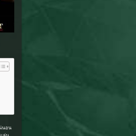
แน่นอน
รเล่น