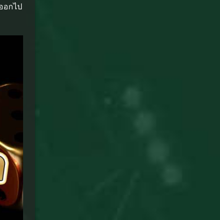
นออกไป