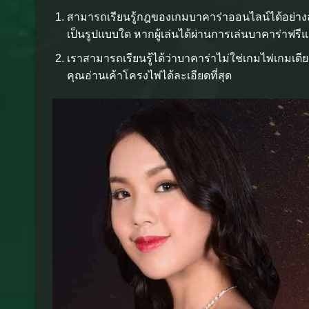
สามารถเรียนรู้กฎของเกมบาคาร่าออนไลน์ได้อย่างล
เป็นรูปแบบใด หากผู้เล่นได้ผ่านการเล่นบาคาร่าฟรี
เราสามารถเรียนรู้ได้ว่าบาคาร่าไม่ใช่เกมไพ่เกมเดี
คุณอ่านเค้าโครงไพ่ได้ละเอียดที่สุด