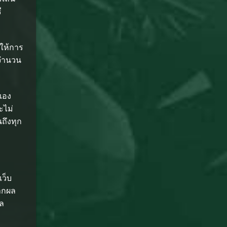
ี
ำให้การ
มจำนวน
เอง
ะไม่
ถึงทุก
เว็บ
จากผล
ผล