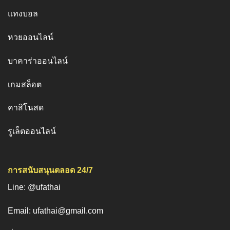
แทงบอล
หวยออนไลน์
บาคาร่าออนไลน์
เกมสล็อต
คาสิโนสด
รูเล็ตออนไลน์
การสนับสนุนตลอด 24/7
Line: @ufathai
Email:
ufathai@gmail.com