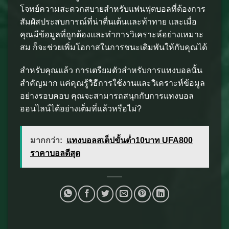
โจทย์ความสะดวกสบายสำหรับแฟนฟุตบอลที่ต้องการ
สัมผัสประสบการณ์ที่น่าตื่นเต้นและท้าทาย และเมื่อ
คุณมีข้อมูลที่ถูกต้องและทำการวิเคราะห์อย่างเหมาะ
สม ก็จะช่วยเพิ่มโอกาสในการชนะเดิมพันให้กับคุณได้
สำหรับคุณแล้ว การเตรียมตัวสำหรับการแทงบอลนั้น
สำคัญมาก แค่คุณรู้วิธีการใช้งานและวิเคราะห์ข้อมูล
อย่างรอบคอบ คุณจะสามารถสนุกกับการแทงบอล
ออนไลน์ได้อย่างเต็มที่แล้วหรือไม่?
มากกว่า:
แทงบอลสเต็ปขั้นต่ำ10บาท UFA800
ราคาบอลดีสุด