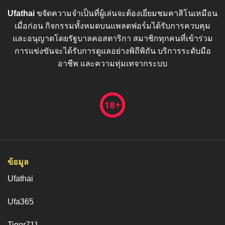
Ufathai
ขจัดความจำเป็นที่ผู้เล่นจะต้องเยี่ยมชมคาสิโนเหมือน
เมื่อก่อน กิจกรรมทั้งหมดบนแพลตฟอร์มได้รับการควบคุม
และอนุญาตโดยรัฐบาลคอสตาริกา สมาชิกทุกคนที่เข้าร่วม
การแข่งขันจะได้รับการดูแลอย่างพิถีพิถัน บริการระดับมือ
อาชีพ และความทุ่มเทจากระบบ
ข้อมูล
Ufathai
Ufa365
Tiger711