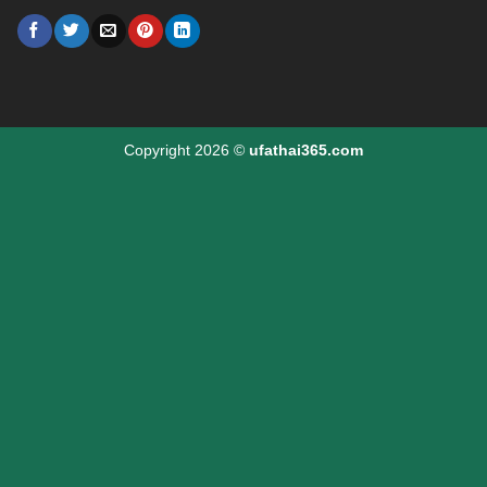
Copyright 2026 ©
ufathai365.com