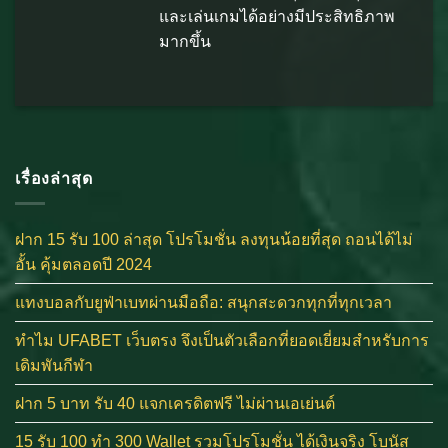
และเล่นเกมได้อย่างมีประสิทธิภาพ
มากขึ้น
เรื่องล่าสุด
ฝาก 15 รับ 100 ล่าสุด โปรโมชั่น ลงทุนน้อยที่สุด ถอนได้ไม่
อั้น คุ้มตลอดปี 2024
แทงบอลกับยูฟ่าเบทผ่านมือถือ: สนุกสะดวกทุกที่ทุกเวลา
ทำไม UFABET เว็บตรง จึงเป็นตัวเลือกที่ยอดเยี่ยมสำหรับการ
เดิมพันกีฬา
ฝาก 5 บาท รับ 40 แจกเครดิตฟรี ไม่ผ่านเอเย่นต์
15 รับ 100 ทํา 300 Wallet รวมโปรโมชั่น ได้เงินจริง โบนัส