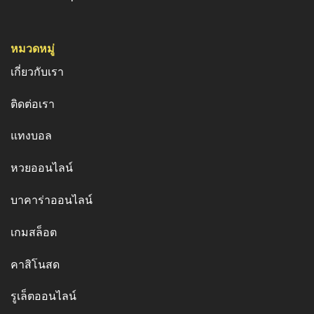
หมวดหมู่
เกี่ยวกับเรา
ติดต่อเรา
แทงบอล
หวยออนไลน์
บาคาร่าออนไลน์
เกมสล็อต
คาสิโนสด
รูเล็ตออนไลน์