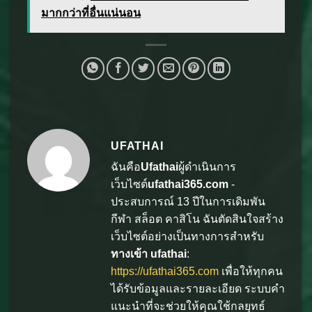
มากกว่าที่อื่นแน่นอน
UFATHAI
ฉันคือ
Ufathai
ผู้ดำเนินการ
เว็บไซต์
ufathai365.com
-
ประสบการณ์ 13 ปีในการเดิมพัน
กีฬา สล็อต คาสิโน ฉันตัดสินใจสร้าง
เว็บไซต์อย่างเป็นทางการสำหรับ
ทางเข้า ufathai
:
https://ufathai365.com
เพื่อให้ทุกคน
ได้รับข้อมูลและรายละเอียด ระบบคำ
แนะนำที่จะช่วยให้คุณใช้กลยุทธ์