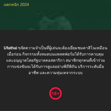
แตกหนัก 2024
Ufathai
ขจัดความจำเป็นที่ผู้เล่นจะต้องเยี่ยมชมคาสิโนเหมือน
เมื่อก่อน กิจกรรมทั้งหมดบนแพลตฟอร์มได้รับการควบคุม
และอนุญาตโดยรัฐบาลคอสตาริกา สมาชิกทุกคนที่เข้าร่วม
การแข่งขันจะได้รับการดูแลอย่างพิถีพิถัน บริการระดับมือ
อาชีพ และความทุ่มเทจากระบบ