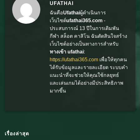
UFATHAI
ฉันคือ
Ufathai
ผู้ดำเนินการ
เว็บไซต์
ufathai365.com
-
ประสบการณ์ 13 ปีในการเดิมพัน
กีฬา สล็อต คาสิโน ฉันตัดสินใจสร้าง
เว็บไซต์อย่างเป็นทางการสำหรับ
ทางเข้า ufathai
:
https://ufathai365.com
เพื่อให้ทุกคน
ได้รับข้อมูลและรายละเอียด ระบบคำ
แนะนำที่จะช่วยให้คุณใช้กลยุทธ์
และเล่นเกมได้อย่างมีประสิทธิภาพ
มากขึ้น
เรื่องล่าสุด