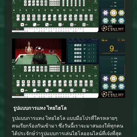
รูปแบบการแทง ไทยไฮโล
รูปแบบการแทง ไทยไฮโล แบบมือโปรที่ใครหลายๆ
คนเรียกร้องกันเข้ามา ซึ่งวันนี้เราจะมาสนองให้ทุกคน
ได้ประจักษ์ว่ารูปแบบการเล่นไฮโลออนไลน์ที่เจ๋งที่สุด