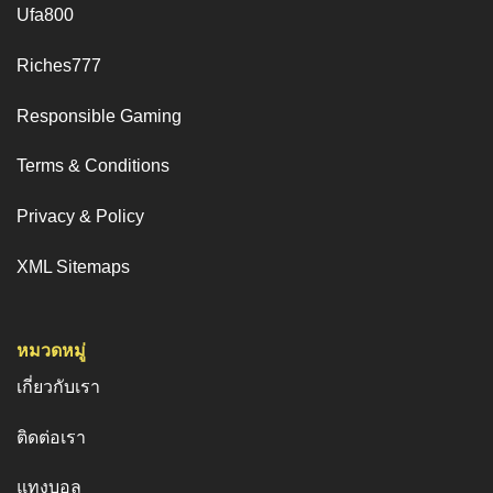
Ufa800
Riches777
Responsible Gaming
Terms & Conditions
Privacy & Policy
XML Sitemaps
หมวดหมู่
เกี่ยวกับเรา
ติดต่อเรา
แทงบอล