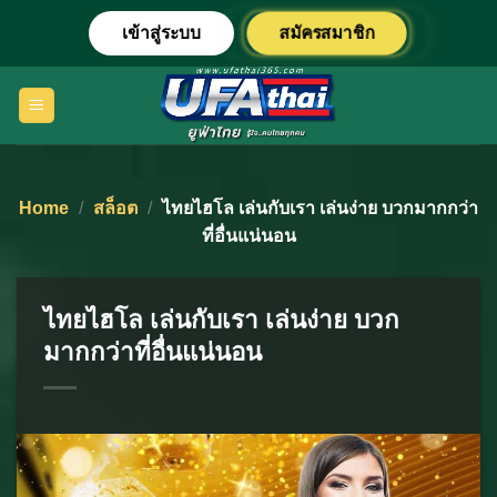
Skip
สมัครสมาชิก
เข้าสู่ระบบ
to
content
Home
/
สล็อต
/
ไทยไฮโล เล่นกับเรา เล่นง่าย บวกมากกว่า
ที่อื่นแน่นอน
ไทยไฮโล เล่นกับเรา เล่นง่าย บวก
มากกว่าที่อื่นแน่นอน