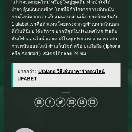
ไม่ว่าจะเด็กยุคใหม่ หรือผู้ใหญ่ยุคเดิม ทำเข้าใจได้
ง่ายๆ ลุ้นเงินแบบชิวๆ โดยที่มีกำไรจากการเล่นพนัน
ออนไลน์มากกว่า เสียแน่นอน ผ่านเน็ต ยอดนิยมอันดับ
1 ufabet เราคือตัวแทนโดยตรงจาก ยูฟ่าเบท พนันบอล
ที่เป็นที่นิยมใช้บริการ มากที่สุดในประเทศไทย รับเดิม
พันกีฬาออนไลน์ และคาสิโนทุกประเภท สามารถเล่น
การพนันออนไลน์ ผ่านเว็บไซต์ หรือ บนมือถือ ( Iphone
หรือ Android ) สมัครได้ตลอด 24 ชม.
มากกว่า:
Ufaland วิธีเล่นบาคาร่าออนไลน์
UFABET