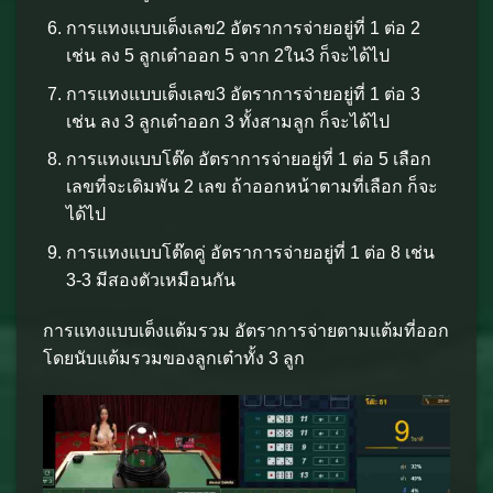
การแทงแบบเต็งเลข2 อัตราการจ่ายอยู่ที่ 1 ต่อ 2
เช่น ลง 5 ลูกเต๋าออก 5 จาก 2ใน3 ก็จะได้ไป
การแทงแบบเต็งเลข3 อัตราการจ่ายอยู่ที่ 1 ต่อ 3
เช่น ลง 3 ลูกเต๋าออก 3 ทั้งสามลูก ก็จะได้ไป
การแทงแบบโต๊ด อัตราการจ่ายอยู่ที่ 1 ต่อ 5 เลือก
เลขที่จะเดิมพัน 2 เลข ถ้าออกหน้าตามที่เลือก ก็จะ
ได้ไป
การแทงแบบโต๊ดคู่ อัตราการจ่ายอยู่ที่ 1 ต่อ 8 เช่น
3-3 มีสองตัวเหมือนกัน
การแทงแบบเต็งแต้มรวม อัตราการจ่ายตามแต้มที่ออก
โดยนับแต้มรวมของลูกเต๋าทั้ง 3 ลูก